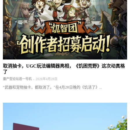
取消抽卡，UGC玩法编辑器亮相，《饥困荒野》这次动真格
了
-
量产型论坛君一号机
2026年4月28日
“武器和宠物抽卡，都取消了。”在4月28日晚的《饥活了》...