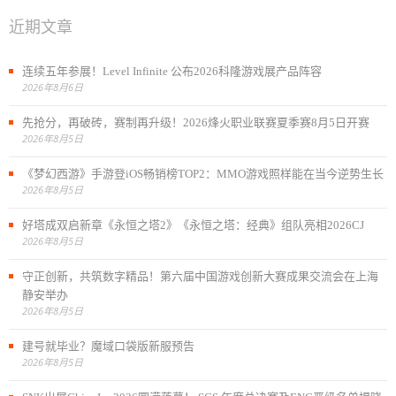
近期文章
连续五年参展！Level Infinite 公布2026科隆游戏展产品阵容
2026年8月6日
先抢分，再破砖，赛制再升级！2026烽火职业联赛夏季赛8月5日开赛
2026年8月5日
《梦幻西游》手游登iOS畅销榜TOP2：MMO游戏照样能在当今逆势生长
2026年8月5日
好塔成双启新章《永恒之塔2》《永恒之塔：经典》组队亮相2026CJ
2026年8月5日
守正创新，共筑数字精品！第六届中国游戏创新大赛成果交流会在上海
静安举办
2026年8月5日
建号就毕业？魔域口袋版新服预告
2026年8月5日