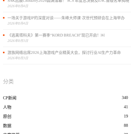
SNK出展ChinaJoy2026圆满落幕！ SCS 年度总决赛及ENC晋级名单揭晓
2026年8月4日
一场关于游戏IP的深度对谈——朱峰大师课·次世代预研会在上海举办
2026年8月4日
《逃离塔科夫》第一赛季“KORD BREACH”现已开启！￼
2026年8月3日
游族网络出席2026上海游戏产业精英大会，探讨行业AI生产力革命
2026年8月3日
分类
340
CP新闻
41
人物
19
原创
88
数据