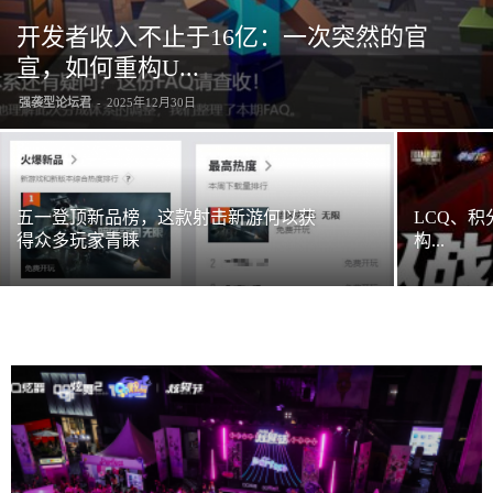
开发者收入不止于16亿：一次突然的官
宣，如何重构U...
强袭型论坛君
-
2025年12月30日
五一登顶新品榜，这款射击新游何以获
LCQ、积
得众多玩家青睐
构...