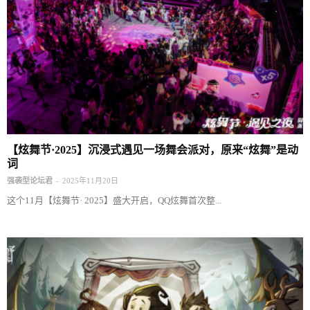
【炫舞节·2025】沉浸式遇见一场舞会派对，原来“炫舞”是动
词
-
强袭型论坛君
2025年11月20日
这个11月【炫舞节· 2025】盛大开启，QQ炫舞首次整...