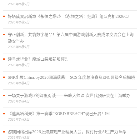
2026年8月5日
好塔成双启新章《永恒之塔2》《永恒之塔：经典》组队亮相2026CJ
2026年8月5日
守正创新，共筑数字精品！第六届中国游戏创新大赛成果交流会在上海
静安举办
2026年8月5日
建号就毕业？魔域口袋版新服预告
2026年8月5日
SNK出展ChinaJoy2026圆满落幕！ SCS 年度总决赛及ENC晋级名单揭晓
2026年8月4日
一场关于游戏IP的深度对谈——朱峰大师课·次世代预研会在上海举办
2026年8月4日
《逃离塔科夫》第一赛季“KORD BREACH”现已开启！￼
2026年8月3日
游族网络出席2026上海游戏产业精英大会，探讨行业AI生产力革命
2026年8月3日