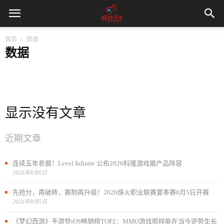
首页
数据
数据
CP新闻
人物
原创
数据
文章推荐
未分类
百家
资讯
显示没有文章
近期文章
连续五年参展！Level Infinite 公布2026科隆游戏展产品阵容
2026年8月6日
先抢分，再破砖，赛制再升级！2026烽火职业联赛夏季赛8月5日开赛
2026年8月5日
《梦幻西游》手游登iOS畅销榜TOP2：MMO游戏照样能在当今逆势生长