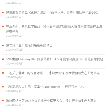
2026年8月5日
好塔成双启新章《永恒之塔2》《永恒之塔：经典》组队亮相2026CJ
2026年8月5日
守正创新，共筑数字精品！第六届中国游戏创新大赛成果交流会在上海
静安举办
2026年8月5日
建号就毕业？魔域口袋版新服预告
2026年8月5日
SNK出展ChinaJoy2026圆满落幕！ SCS 年度总决赛及ENC晋级名单揭晓
2026年8月4日
一场关于游戏IP的深度对谈——朱峰大师课·次世代预研会在上海举办
2026年8月4日
《逃离塔科夫》第一赛季“KORD BREACH”现已开启！￼
2026年8月3日
游族网络出席2026上海游戏产业精英大会，探讨行业AI生产力革命
2026年8月3日