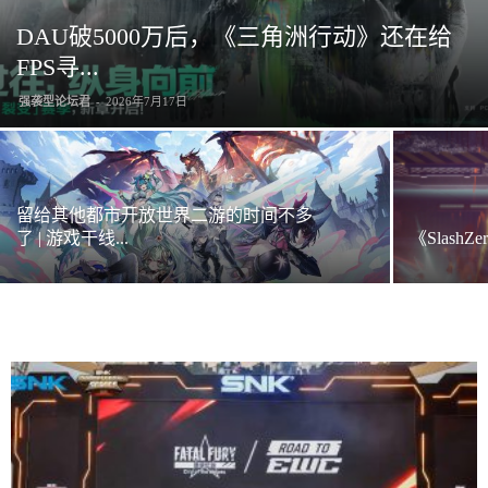
DAU破5000万后，《三角洲行动》还在给
FPS寻...
强袭型论坛君
-
2026年7月17日
留给其他都市开放世界二游的时间不多
了 | 游戏干线...
《Slash