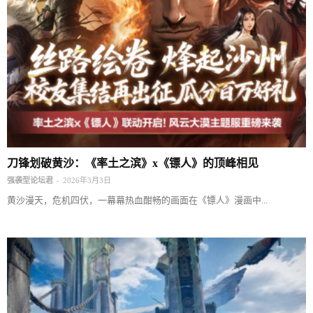
刀锋划破黄沙：《率土之滨》x《镖人》的顶峰相见
-
强袭型论坛君
2026年3月3日
黄沙漫天，危机四伏，一幕幕热血酣畅的画面在《镖人》漫画中...