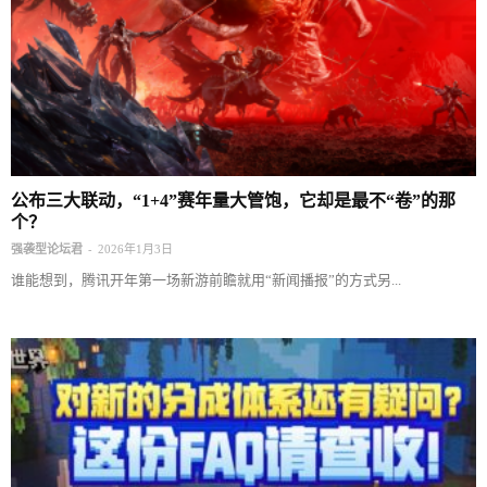
公布三大联动，“1+4”赛年量大管饱，它却是最不“卷”的那
个？
-
强袭型论坛君
2026年1月3日
谁能想到，腾讯开年第一场新游前瞻就用“新闻播报”的方式另...