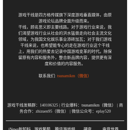
游戏干线是四方格传媒旗下深度游戏垂直媒体，由原
游戏论坛品牌全面升级而来。
干线，顾名思义即主要线路。对于游戏行业来说，我
们渴望游戏行业从社会的洪水猛兽走向社会主流文化
领域，为我国文化娱乐事业添砖加瓦；对于我们游戏
干线来说，也希望能专心的走在游戏行业这个干线
上，用我们的热爱去记录中国游戏变革的时代。除保
留原有内容和服务外，整合新品牌内容，提供更有深
度和价值的内容服务。
联系我们:
tsunamikm（微信）
游戏干线发稿群：140106325 | 行业爆料：
tsunamikm（微信）
| 商
务合作：zhizuen95（微信） | 微信公众号：eplay520
iNews新知科
游戏葡萄
腾讯游戏频
硬变
电竞世界