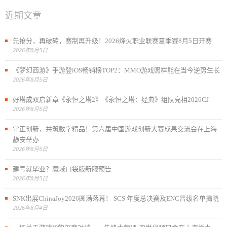
近期文章
先抢分，再破砖，赛制再升级！2026烽火职业联赛夏季赛8月5日开赛
2026年8月5日
《梦幻西游》手游登iOS畅销榜TOP2：MMO游戏照样能在当今逆势生长
2026年8月5日
好塔成双启新章《永恒之塔2》《永恒之塔：经典》组队亮相2026CJ
2026年8月5日
守正创新，共筑数字精品！第六届中国游戏创新大赛成果交流会在上海
静安举办
2026年8月5日
建号就毕业？魔域口袋版新服预告
2026年8月5日
SNK出展ChinaJoy2026圆满落幕！ SCS 年度总决赛及ENC晋级名单揭晓
2026年8月4日