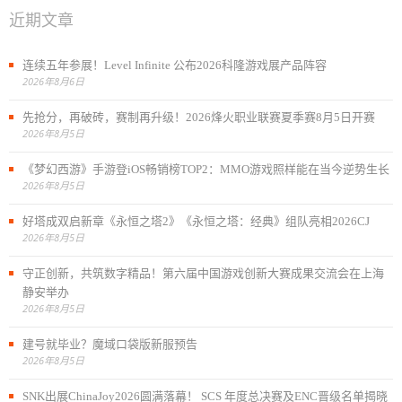
近期文章
连续五年参展！Level Infinite 公布2026科隆游戏展产品阵容
2026年8月6日
先抢分，再破砖，赛制再升级！2026烽火职业联赛夏季赛8月5日开赛
2026年8月5日
《梦幻西游》手游登iOS畅销榜TOP2：MMO游戏照样能在当今逆势生长
2026年8月5日
好塔成双启新章《永恒之塔2》《永恒之塔：经典》组队亮相2026CJ
2026年8月5日
守正创新，共筑数字精品！第六届中国游戏创新大赛成果交流会在上海
静安举办
2026年8月5日
建号就毕业？魔域口袋版新服预告
2026年8月5日
SNK出展ChinaJoy2026圆满落幕！ SCS 年度总决赛及ENC晋级名单揭晓