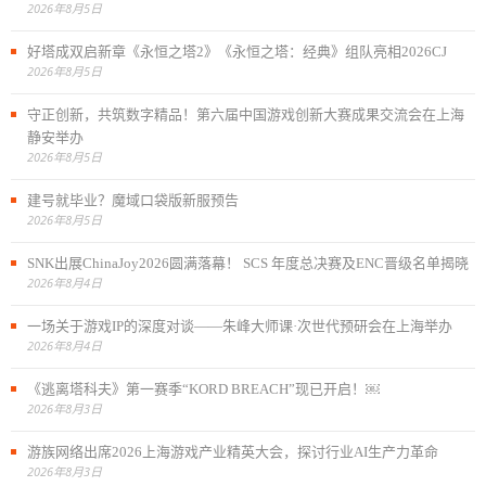
2026年8月5日
好塔成双启新章《永恒之塔2》《永恒之塔：经典》组队亮相2026CJ
2026年8月5日
守正创新，共筑数字精品！第六届中国游戏创新大赛成果交流会在上海
静安举办
2026年8月5日
建号就毕业？魔域口袋版新服预告
2026年8月5日
SNK出展ChinaJoy2026圆满落幕！ SCS 年度总决赛及ENC晋级名单揭晓
2026年8月4日
一场关于游戏IP的深度对谈——朱峰大师课·次世代预研会在上海举办
2026年8月4日
《逃离塔科夫》第一赛季“KORD BREACH”现已开启！￼
2026年8月3日
游族网络出席2026上海游戏产业精英大会，探讨行业AI生产力革命
2026年8月3日