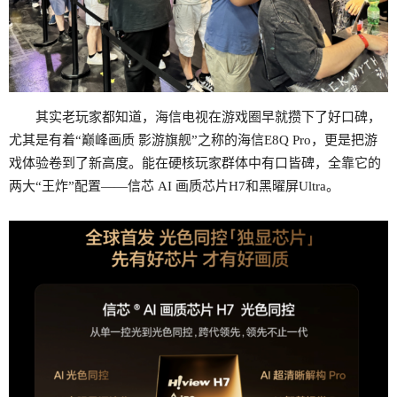
其实老玩家都知道，海信电视在游戏圈早就攒下了好口碑，
尤其是有着“巅峰画质 影游旗舰”之称的海信E8Q Pro，更是把游
戏体验卷到了新高度。能在硬核玩家群体中有口皆碑，全靠它的
两大“王炸”配置——信芯 AI 画质芯片H7和黑曜屏Ultra。