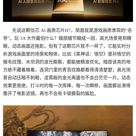
先说这颗信芯 AI 画质芯片H7，简直就是游戏画质表现的“名
导”。玩 3A 大作最怕什么？暗部细节糊成一团，高光场景晃到瞎
眼，动态画面还拖影。但有了这颗芯片就不一样了，它能实时分
析游戏画面里的场景和物体，比如《黑神话：悟空》里孙悟空的
猴毛纹理、水帘洞的波光粼粼，都能被精准优化。暗部该亮的地
方绝不藏着掖着，连洞穴里的青苔纹路都看得清清楚楚；高光场
景自动压暗不刺眼，凌霄殿的金光再盛也不会白茫茫一片。动态
效果更是绝，打斗时的每一次挥棒、每一次瞬移，画面都丝滑得
像开了电影滤镜，再也不会有卡顿撕裂的尴尬。