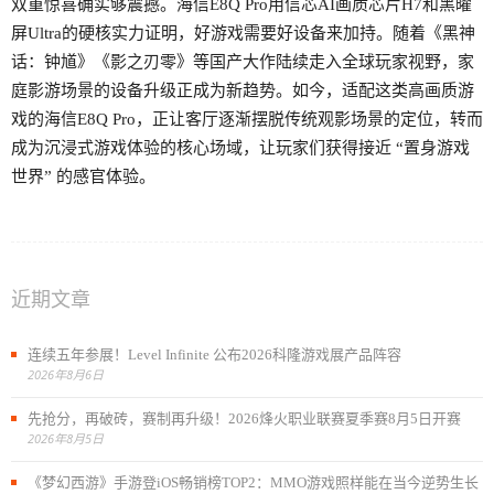
双重惊喜确实够震撼。海信E8Q Pro用信芯AI画质芯片H7和黑曜
屏Ultra的硬核实力证明，好游戏需要好设备来加持。随着《黑神
话：钟馗》《影之刃零》等国产大作陆续走入全球玩家视野，家
庭影游场景的设备升级正成为新趋势。如今，适配这类高画质游
戏的海信E8Q Pro，正让客厅逐渐摆脱传统观影场景的定位，转而
成为沉浸式游戏体验的核心场域，让玩家们获得接近 “置身游戏
世界” 的感官体验。
近期文章
连续五年参展！Level Infinite 公布2026科隆游戏展产品阵容
2026年8月6日
先抢分，再破砖，赛制再升级！2026烽火职业联赛夏季赛8月5日开赛
2026年8月5日
《梦幻西游》手游登iOS畅销榜TOP2：MMO游戏照样能在当今逆势生长