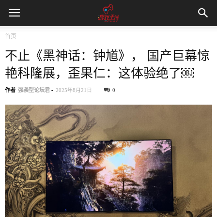
首页
不止《黑神话：钟馗》， 国产巨幕惊
艳科隆展，歪果仁：这体验绝了￼
作者
强袭型论坛君
-
2025年8月21日
0