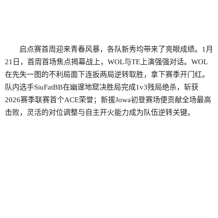
启点赛首周迎来青春风暴，各队新秀均带来了亮眼成绩。1月
21日，首周首场焦点揭幕战上，WOL与TE上演强强对话。WOL
在先失一图的不利局面下连扳两局逆转取胜，拿下赛季开门红。
队内选手SiuFatBB在幽邃地窟决胜局完成1v3残局绝杀，斩获
2026赛季联赛首个ACE荣誉；新援Jowa初登赛场便贡献全场最高
击败，灵活的对位调整与自主开火能力成为队伍逆转关键。