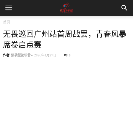
首页
无畏巡回广州站首周战罢，青春风暴
席卷启点赛
作者
强袭型论坛君
-
2026年1月27日
0