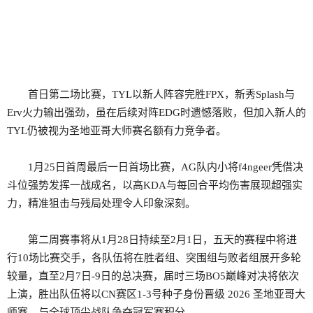
首日第二场比赛，TYL以新人阵容完胜FPX，新秀Splash与
Erv火力输出强劲，虽在后续对阵EDG时遗憾落败，但加入新人的
TYL仍被视为圣地亚哥大师赛名额有力竞争者。
1月25日首周最后一日首场比赛，AG队内小将f4ngeer凭借决
斗位强势发挥一战成名，以高KDA与每回合平均伤害展现超强实
力，精准狙击与残局处理令人印象深刻。
第二周赛事将从1月28日持续至2月1日，五天的赛程中将进
行10场比赛交手，各队伍将在胜者组、突围组与败者组展开多轮
较量，直至2月7日-9日的总决赛，届时三场BO5巅峰对决将依次
上演，胜出队伍将以CN赛区1-3号种子身份晋级 2026 圣地亚哥大
师赛，与全球顶尖战队争夺冠军赛积分。