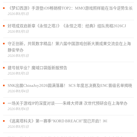
《梦幻西游》手游登iOS畅销榜TOP2：MMO游戏照样能在当今逆势生长
2026年8月5日
好塔成双启新章《永恒之塔2》《永恒之塔：经典》组队亮相2026CJ
2026年8月5日
守正创新，共筑数字精品！第六届中国游戏创新大赛成果交流会在上海
静安举办
2026年8月5日
建号就毕业？魔域口袋版新服预告
2026年8月5日
SNK出展ChinaJoy2026圆满落幕！ SCS 年度总决赛及ENC晋级名单揭晓
2026年8月4日
一场关于游戏IP的深度对谈——朱峰大师课·次世代预研会在上海举办
2026年8月4日
《逃离塔科夫》第一赛季“KORD BREACH”现已开启！￼
2026年8月3日