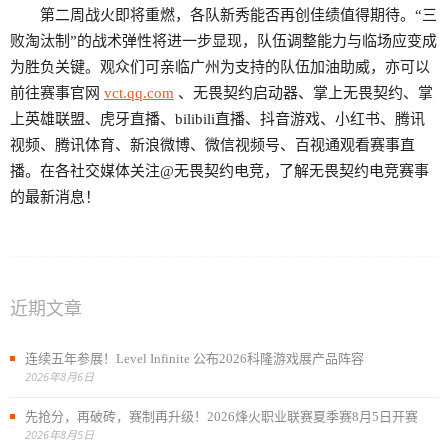
第二周战火即将重燃，各队新秀能否再创佳绩值得期待。“三
败淘汰制”的战术弹性将进一步显现，队伍调整能力与临场应变成
为胜负关键。观众们可亲临广州为支持的队伍加油助威，亦可以
前往赛事官网
vct.qq.com
、无畏契约启动器、掌上无畏契约、掌
上英雄联盟、虎牙直播、bilibili直播、抖音游戏、小红书、腾讯
视频、腾讯体育、新浪微博、微信视频号、百视通观看赛事直
播。在各社交媒体关注@无畏契约电竞，了解无畏契约电竞赛事
的最新消息！
近期文章
连续五年参展！Level Infinite 公布2026科隆游戏展产品阵容
2026年8月6日
先抢分，再破砖，赛制再升级！2026烽火职业联赛夏季赛8月5日开赛
2026年8月5日