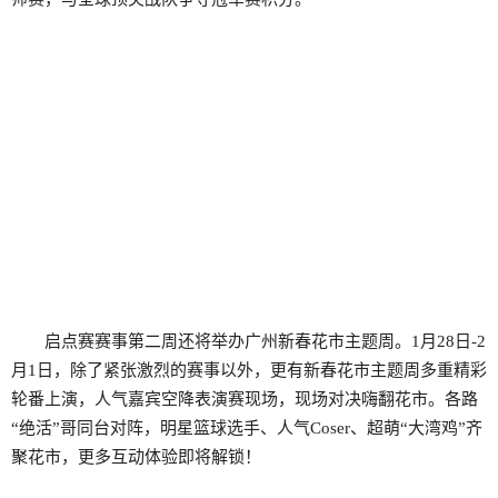
启点赛赛事第二周还将举办广州新春花市主题周。1月28日-2
月1日，除了紧张激烈的赛事以外，更有新春花市主题周多重精彩
轮番上演，人气嘉宾空降表演赛现场，现场对决嗨翻花市。各路
“绝活”哥同台对阵，明星篮球选手、人气Coser、超萌“大湾鸡”齐
聚花市，更多互动体验即将解锁！