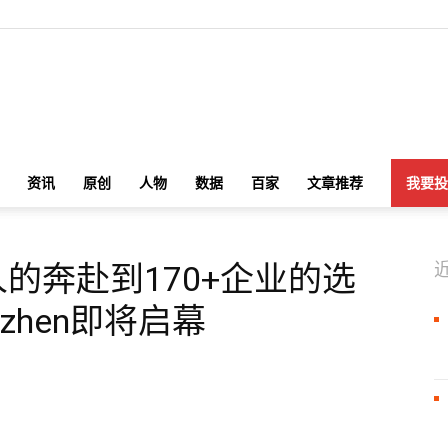
游
资讯
原创
人物
数据
百家
文章推荐
我要投
人的奔赴到170+企业的选
戏
enzhen即将启幕
干