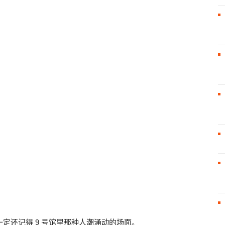
线
一定还记得 9 号馆里那种人潮涌动的场面。