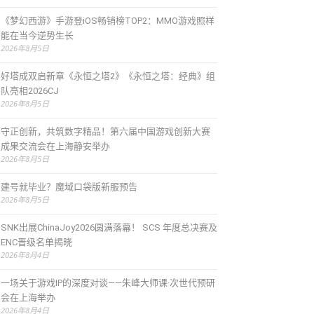
《梦幻西游》手游登iOS畅销榜TOP2：MMO游戏照样
能在当今逆势生长
2026年8月5日
好塔成双启新章《永恒之塔2》《永恒之塔：经典》组
队亮相2026CJ
2026年8月5日
守正创新，共筑数字精品！第六届中国游戏创新大赛
成果交流会在上海静安举办
2026年8月5日
建号就毕业？魔域口袋版新服预告
2026年8月5日
SNK出展ChinaJoy2026圆满落幕！ SCS 年度总决赛及
ENC晋级名单揭晓
2026年8月4日
一场关于游戏IP的深度对谈——朱峰大师课·次世代预研
会在上海举办
2026年8月4日