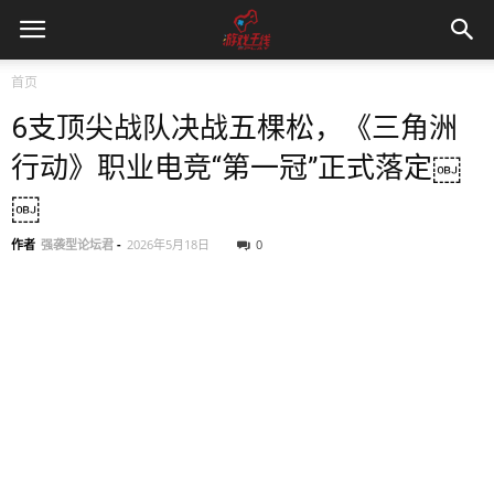
首页
6支顶尖战队决战五棵松，《三角洲
行动》职业电竞“第一冠”正式落定￼
￼
作者
强袭型论坛君
-
2026年5月18日
0