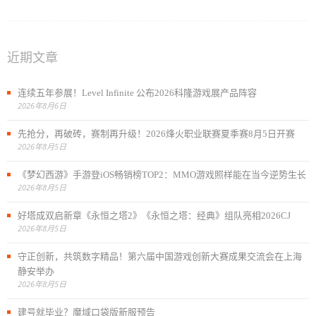
近期文章
连续五年参展！Level Infinite 公布2026科隆游戏展产品阵容
2026年8月6日
先抢分，再破砖，赛制再升级！2026烽火职业联赛夏季赛8月5日开赛
2026年8月5日
《梦幻西游》手游登iOS畅销榜TOP2：MMO游戏照样能在当今逆势生长
2026年8月5日
好塔成双启新章《永恒之塔2》《永恒之塔：经典》组队亮相2026CJ
2026年8月5日
守正创新，共筑数字精品！第六届中国游戏创新大赛成果交流会在上海
静安举办
2026年8月5日
建号就毕业？魔域口袋版新服预告