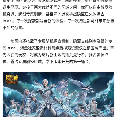
探索中消耗“时之息”激发秘境感应，届时神陨之地的真实面貌将
逐步显现。穿梭于两大截然不同的区域之间，你可以自由触发随
机奇遇、解锁专属剧情，甚至深入迷雾挑战隐匿已久的远古
BOSS。每一次探索都是全新的体验，每一次踏足都可能带来意想
不到的惊喜。
地图内还搭载了专属随机探索机制、隐藏支线副本及野外专
属BOSS，海量独家锻造材料与绝版掉落资源仅在该区域产出。率
先入驻的玩家，将成为这片新土地的拓荒先行者，抢占资源点
位、霸占专属刷怪区域，拿下版本开荒的第一桶金。