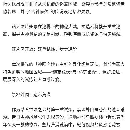
陆边缘出现了此前从未记载的迷雾区域，断裂地形与沉没遗迹若
隐若现，并与“古神陨落”的传说设定紧密关联。
踏入这片笼罩在迷雾下的神秘大陆，神选者将拨开重重迷
雾，探寻古神遗留的无尽机缘，解锁海量成长资源与独家秘藏。
双片区开放：双重试炼，步步进阶
本次曝光的「神陨之地」主打差异化场景玩法，划分为两大
特色鲜明的地图区域——“遗忘荒漠”与“朽梦幽泽”，逐步递进、
层层深入的试炼让人直呼过瘾。
禁地外围：遗忘荒漠
作为踏入神陨之地的第一重试炼，禁地外围是苍茫的遗忘荒
漠。昔日古神战场化作无垠黄沙，遍地神骸与断壁残垣诉说着当
年惊天一战的惨烈。整片荒漠荒漠中，轻薄飘忽的风沙暗藏玄