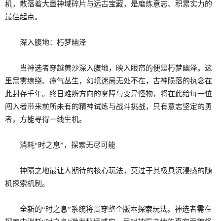
机，散落着大量神域碎片与远古宝藏，是磨炼意志、积累实力的
最佳起点。
深入腹地：朽梦幽泽
当神选者穿越黄沙深入腹地，映入眼帘的便是朽梦幽泽。这
里黑雾缭绕、瘴气丛生，幻境迷局无处不在，古神陨落的执念在
此封存千年。终日难辨方向的雾障与变异怪物，将在此给每一位
闯入者带来前所未有的精神试炼与战斗挑战，只有意志坚定的勇
者，方能寻得一线生机。
消耗“时之息”，探索无尽可能
神陨之地最让人期待的核心玩法，莫过于其极具沉浸感的随
机探索机制。
全新的“时之息”系统将贯穿整个版本探索玩法。神选者需在