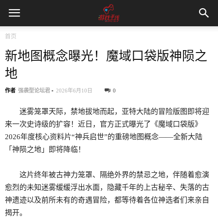
首页
新地图概念曝光！魔域口袋版神陨之
地
作者
强袭型论坛君
-
2026年6月10日
0
迷雾笼罩天际，禁地拔地而起，亚特大陆的冒险版图即将迎
来一次史诗级的扩容！近日，官方正式曝光了《魔域口袋版》
2026年度核心资料片“神兵启世”的重磅地图概念——全新大陆
「神陨之地」即将降临！
这片终年被古神力笼罩、隔绝外界的禁忌之地，伴随着愈演
愈烈的未知迷雾缓缓浮出水面，隐藏千年的上古秘辛、失落的古
神遗迹以及前所未有的奇遇冒险，都等待着各位神选者们来亲自
揭开。