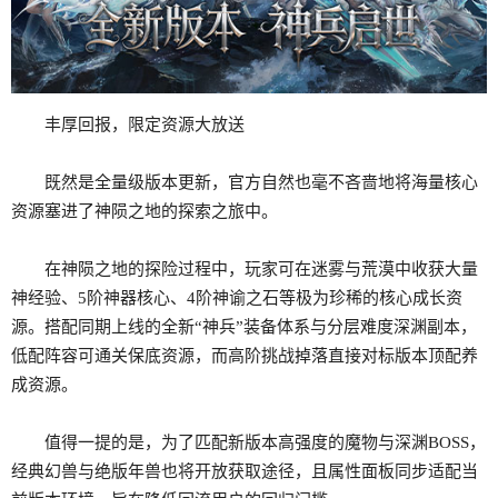
丰厚回报，限定资源大放送
既然是全量级版本更新，官方自然也毫不吝啬地将海量核心
资源塞进了神陨之地的探索之旅中。
在神陨之地的探险过程中，玩家可在迷雾与荒漠中收获大量
神经验、5阶神器核心、4阶神谕之石等极为珍稀的核心成长资
源。搭配同期上线的全新“神兵”装备体系与分层难度深渊副本，
低配阵容可通关保底资源，而高阶挑战掉落直接对标版本顶配养
成资源。
值得一提的是，为了匹配新版本高强度的魔物与深渊BOSS，
经典幻兽与绝版年兽也将开放获取途径，且属性面板同步适配当