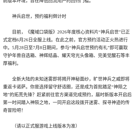
前版本环境，旨在降低回流用户的回归门槛。
神兵启世，预约福利倒计时
目前，《魔域口袋版》2026年度核心资料片“神兵启世”已正
式定档6月26日全服上线。在此之前，官方预约活动正火热进行
中。5月28日至7月8日期间，参与“神兵启世预约有礼”即可赢取
守护年兽自选箱、神辉结晶、耀天穹光头像箱、完美觉醒石等丰
厚福利。
全新大陆的未知迷雾即将揭开神秘面纱，旷世神兵之威即将
重返卡诺萨。你是选择留守舒适圈，还是成为首批踏足“神陨之
地”的拓荒先锋？赶紧前往官方渠道完成预约，届时新版本开启后
第一时间踏入神陨之地，一同开启这段拨开迷雾、探寻神迹的传
奇冒险吧！
（请以正式服游戏上线版本为准）