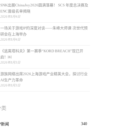
SNK出展ChinaJoy2026圆满落幕！ SCS 年度总决赛及
ENC晋级名单揭晓
2026年8月4日
一场关于游戏IP的深度对谈——朱峰大师课·次世代预
研会在上海举办
2026年8月4日
《逃离塔科夫》第一赛季“KORD BREACH”现已开
启！￼
2026年8月3日
游族网络出席2026上海游戏产业精英大会，探讨行业
AI生产力革命
2026年8月3日
分类
340
P新闻