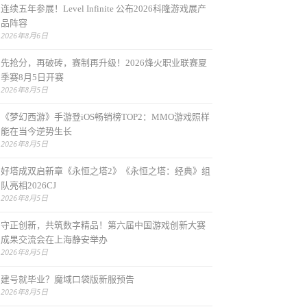
连续五年参展！Level Infinite 公布2026科隆游戏展产
品阵容
2026年8月6日
先抢分，再破砖，赛制再升级！2026烽火职业联赛夏
季赛8月5日开赛
2026年8月5日
《梦幻西游》手游登iOS畅销榜TOP2：MMO游戏照样
能在当今逆势生长
2026年8月5日
好塔成双启新章《永恒之塔2》《永恒之塔：经典》组
队亮相2026CJ
2026年8月5日
守正创新，共筑数字精品！第六届中国游戏创新大赛
成果交流会在上海静安举办
2026年8月5日
建号就毕业？魔域口袋版新服预告
2026年8月5日