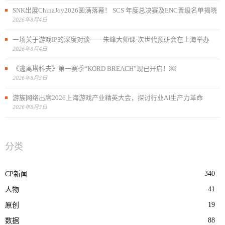
SNK出展ChinaJoy2026圆满落幕！ SCS 年度总决赛及ENC晋级名单揭晓
2026年8月4日
一场关于游戏IP的深度对谈——朱峰大师课·次世代预研会在上海举办
2026年8月4日
《逃离塔科夫》第一赛季“KORD BREACH”现已开启！￼
2026年8月3日
游族网络出席2026上海游戏产业精英大会，探讨行业AI生产力革命
2026年8月3日
分类
340
CP新闻
41
人物
19
原创
88
数据