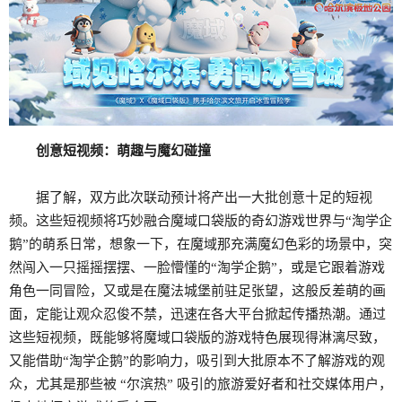
创意短视频：萌趣与魔幻碰撞
据了解，双方此次联动预计将产出一大批创意十足的短视
频。这些短视频将巧妙融合魔域口袋版的奇幻游戏世界与“淘学企
鹅”的萌系日常，想象一下，在魔域那充满魔幻色彩的场景中，突
然闯入一只摇摇摆摆、一脸懵懂的“淘学企鹅”，或是它跟着游戏
角色一同冒险，又或是在魔法城堡前驻足张望，这般反差萌的画
面，定能让观众忍俊不禁，迅速在各大平台掀起传播热潮。通过
这些短视频，既能够将魔域口袋版的游戏特色展现得淋漓尽致，
又能借助“淘学企鹅”的影响力，吸引到大批原本不了解游戏的观
众，尤其是那些被 “尔滨热” 吸引的旅游爱好者和社交媒体用户，