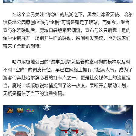
在这个全民关注 “尔滨” 的热潮之下，黑龙江冰雪天使、哈尔
滨极地公园原创IP“淘学企鹅”可谓是赚足了眼球。而如今，继官
宣与尔滨联动后，魔域口袋版紧跟潮流，宣布与这只萌趣十足的
淘学企鹅展开一场别开生面的联动，瞬间引发热议，也为玩家们
带来了全新的期待。
哈尔滨极地公园的“淘学企鹅”凭借着憨态可掬的模样以及时
不时 “空降” 的调皮行径，早已在网络上拥有了超高人气，成为了
游客们奔赴哈尔滨必看的打卡点之一，更是社交媒体上的流量担
当。魔域口袋版敏锐地捕捉到了这一热度，果断开启联动计划，
无疑是握住了当下的流量密码。