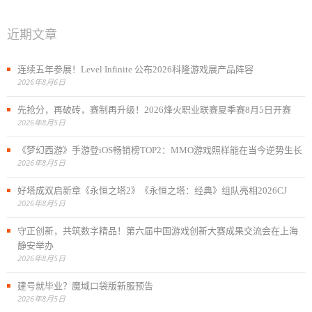
近期文章
连续五年参展！Level Infinite 公布2026科隆游戏展产品阵容
2026年8月6日
先抢分，再破砖，赛制再升级！2026烽火职业联赛夏季赛8月5日开赛
2026年8月5日
《梦幻西游》手游登iOS畅销榜TOP2：MMO游戏照样能在当今逆势生长
2026年8月5日
好塔成双启新章《永恒之塔2》《永恒之塔：经典》组队亮相2026CJ
2026年8月5日
守正创新，共筑数字精品！第六届中国游戏创新大赛成果交流会在上海
静安举办
2026年8月5日
建号就毕业？魔域口袋版新服预告
2026年8月5日