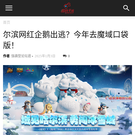
首页
尔滨网红企鹅出逃？今年去魔域口袋
版！
作者
强袭型论坛君
-
2025年1月3日
0