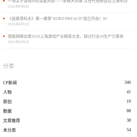
一场关于游戏IP的深度对谈——朱峰大师课·次世代预研会在上海举办
2026年8月4日
《逃离塔科夫》第一赛季“KORD BREACH”现已开启！￼
2026年8月3日
游族网络出席2026上海游戏产业精英大会，探讨行业AI生产力革命
2026年8月3日
分类
340
CP新闻
41
人物
19
原创
88
数据
38
文章推荐
54
未分类