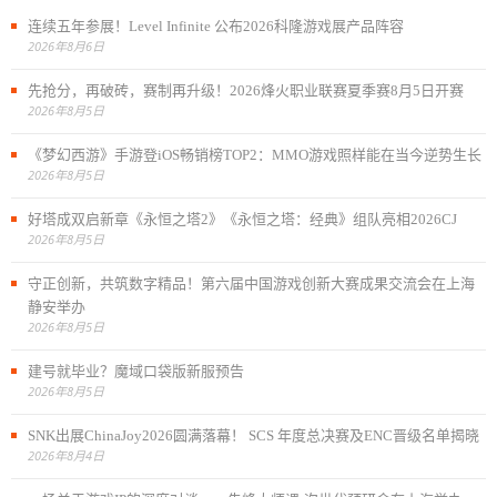
连续五年参展！Level Infinite 公布2026科隆游戏展产品阵容
2026年8月6日
先抢分，再破砖，赛制再升级！2026烽火职业联赛夏季赛8月5日开赛
2026年8月5日
《梦幻西游》手游登iOS畅销榜TOP2：MMO游戏照样能在当今逆势生长
2026年8月5日
好塔成双启新章《永恒之塔2》《永恒之塔：经典》组队亮相2026CJ
2026年8月5日
守正创新，共筑数字精品！第六届中国游戏创新大赛成果交流会在上海
静安举办
2026年8月5日
建号就毕业？魔域口袋版新服预告
2026年8月5日
SNK出展ChinaJoy2026圆满落幕！ SCS 年度总决赛及ENC晋级名单揭晓
2026年8月4日