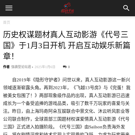
首页
历史权谋题材真人互动影游《代号三
国》于1月3日开机 开启互动娱乐新篇
章！
作者
强袭型论坛君
-
2025年1月6日
0
自2019年《隐形守护者》问世以来，真人互动影游这一新兴
领域逐渐崭露头角。再到2023年，《飞越13号房》与《完蛋！我
被美女包围了！》两部现象级作品的出现，真人互动影游已迅速
成长为一个备受追捧的游戏品类，吸引了数千万玩家的喜爱与关
注。昨日，由上海玛奇阿朵互娱联合中景文化、沐云听风影业等
公司联合制作，全球首部三国题材权谋爱情真人互动影游《代号
三国》正式进入拍摄阶段。《代号三国》由Sailson负责海外发
行，将在剧情深度和技术实现上实现质的飞跃，力求为玩家带来