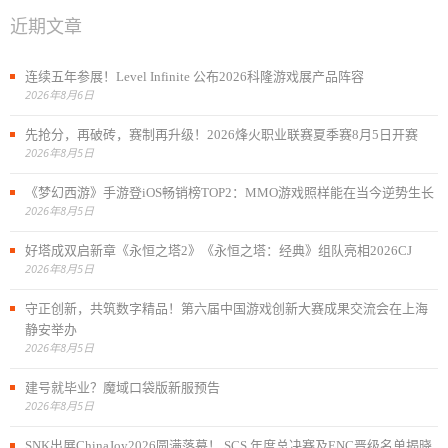
近期文章
连续五年参展！Level Infinite 公布2026科隆游戏展产品阵容
2026年8月6日
先抢分，再破砖，赛制再升级！2026烽火职业联赛夏季赛8月5日开赛
2026年8月5日
《梦幻西游》手游登iOS畅销榜TOP2：MMO游戏照样能在当今逆势生长
2026年8月5日
好塔成双启新章《永恒之塔2》《永恒之塔：经典》组队亮相2026CJ
2026年8月5日
守正创新，共筑数字精品！第六届中国游戏创新大赛成果交流会在上海
静安举办
2026年8月5日
建号就毕业？魔域口袋版新服预告
2026年8月5日
SNK出展ChinaJoy2026圆满落幕！ SCS 年度总决赛及ENC晋级名单揭晓