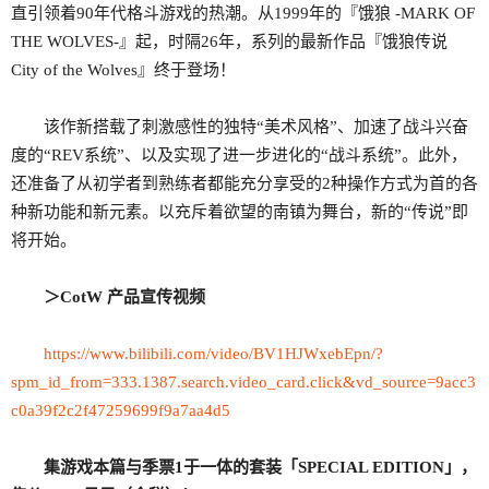
直引领着90年代格斗游戏的热潮。从1999年的『饿狼 -MARK OF
THE WOLVES-』起，时隔26年，系列的最新作品『饿狼传说
City of the Wolves』终于登场！
该作新搭载了刺激感性的独特“美术风格”、加速了战斗兴奋
度的“REV系统”、以及实现了进一步进化的“战斗系统”。此外，
还准备了从初学者到熟练者都能充分享受的2种操作方式为首的各
种新功能和新元素。以充斥着欲望的南镇为舞台，新的“传说”即
将开始。
＞CotW 产品宣传视频
https://www.bilibili.com/video/BV1HJWxebEpn/?
spm_id_from=333.1387.search.video_card.click&vd_source=9acc3
c0a39f2c2f47259699f9a7aa4d5
集游戏本篇与季票1于一体的套装「SPECIAL EDITION」，