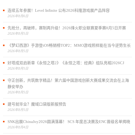
连续五年参展！Level Infinite 公布2026科隆游戏展产品阵容
2026年8月6日
先抢分，再破砖，赛制再升级！2026烽火职业联赛夏季赛8月5日开赛
2026年8月5日
《梦幻西游》手游登iOS畅销榜TOP2：MMO游戏照样能在当今逆势生长
2026年8月5日
好塔成双启新章《永恒之塔2》《永恒之塔：经典》组队亮相2026CJ
2026年8月5日
守正创新，共筑数字精品！第六届中国游戏创新大赛成果交流会在上海
静安举办
2026年8月5日
建号就毕业？魔域口袋版新服预告
2026年8月5日
SNK出展ChinaJoy2026圆满落幕！ SCS 年度总决赛及ENC晋级名单揭晓
2026年8月4日