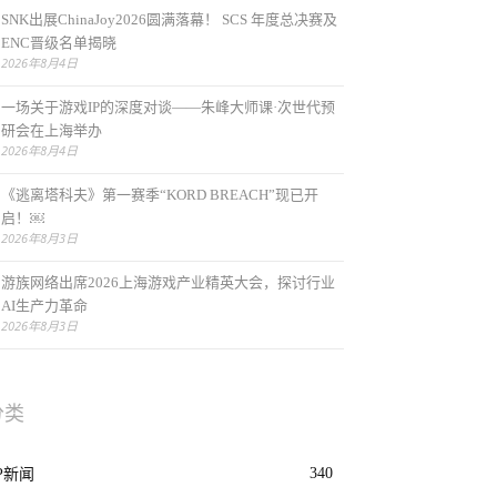
SNK出展ChinaJoy2026圆满落幕！ SCS 年度总决赛及
ENC晋级名单揭晓
2026年8月4日
一场关于游戏IP的深度对谈——朱峰大师课·次世代预
研会在上海举办
2026年8月4日
《逃离塔科夫》第一赛季“KORD BREACH”现已开
启！￼
2026年8月3日
游族网络出席2026上海游戏产业精英大会，探讨行业
AI生产力革命
2026年8月3日
分类
340
P新闻