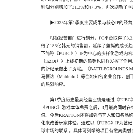
利润分别增加了31.3%和47.3%，再次刷新了
▶2025年第1季度主要成果与核心IP的经
根据经营部门进行划分，PC平台取得了3,2
得了183亿韩元的销售额，延续了坚挺的成长趋势。
下简称《PUBG》）IP为中心的多样化游戏内
（inZOI）》上线初期的热销也同样发挥了作
的新纪录做出了贡献。《BATTLEGROUNDS 
马恒达（Mahindra）等当地知名企业合作，
的热烈响应。
第1季度历史最高经营业绩是通过《PUBG
《PUBG》游戏本体免费之后，3月最高同时在
值。今后KRAFTON还将加强与艺人和知名
化来改善玩家体验，通过以《PUBG》IP为
球市场的联系 。具体可列举的项目有撤离类射击游戏《P