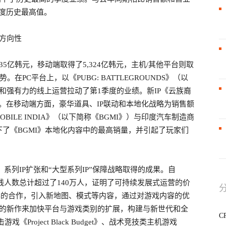
季度历史最高值。
营方向性
35亿韩元，移动端取得了5,324亿韩元，主机/其他平台则取
在PC平台上，以《PUBG: BATTLEGROUNDS》（以
容和强有力的线上运营拉动了第1季度的业绩。新IP《云族裔
用。在移动端方面，豪华道具、IP联动和本地化战略为销售额
MOBILE INDIA》（以下简称《BGMI》）与印度汽车制造商
创下了《BGMI》本地化内容中的最高销量，并引起了玩家们
》系列IP扩张和“大型系列IP”保障战略取得的成果。自
线人数总计超过了140万人，证明了可持续发展式运营的价
品牌的合作，引入新地图、模式等内容，通过对游戏内容的优
基础的新作来加快平台与游戏类别的扩展，构建与新世代和全
C
roject Black Budget》、战术竞技类主机游戏