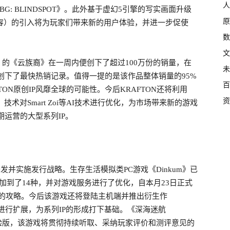
人
PUBG: BLINDSPOT》。此外基于虚幻5引擎的写实画面升级
原
t，用户生成内容）的引入将为玩家们带来新的用户体验，并进一步促使
数
文
cess）的《云族裔》在一周内便创下了超过100万份的销量，在
未
P中创下了最快热销记录。值得一提的是该作品整体销量的95%
百
TON原创IP风靡全球的可能性。今后KRAFTON还将利用
资
作游玩角色）技术对Smart Zoi等AI技术进行优化，为市场带来新的游戏
期运营的大型系列IP。
发并实施发行战略。生存生活模拟类PC游戏《Dinkum》已
加到了14种，并对游戏服务进行了优化，自本月23日正式
市场的攻略。今后该游戏还将登陆主机端并推出衍生作
玩家社区进行扩展，为系列IP的形成打下基础。《深海迷航
出抢先体验版，该游戏将贯彻持续听取、采纳玩家评价和测评意见的