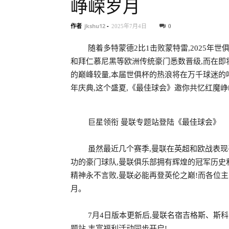
峥嵘岁月
作者
jkshu12
-
2025年7月4日
0
随着多特蒙德2比1击败蒙特雷,2025年世
和拜仁慕尼黑等欧洲传统豪门悉数晋级,而在即
的巅峰较量,本届世俱杯的热浪将在万千球迷的
年庆典,这个盛夏,《最佳球会》邀你共忆红魔峥
巨星领衔 曼联专题站登陆《最佳球会》
虽然最近几个赛季,曼联在英超和欧战表现
功的豪门球队,曼联俱乐部拥有辉煌的冠军历史
精神永不言败,曼联必能再登英伦之巅!而各位
月。
7月4日版本更新后,曼联名宿吉格斯、斯
题站,丰富福利活动同步开启!