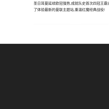
圣日耳曼延续欧冠强势,成就队史首次四冠王霸
了体验最新的曼联主题站,重温红魔经典战役!