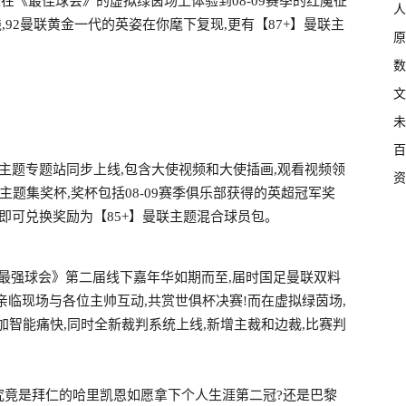
在《最佳球会》的虚拟绿茵场上体验到08-09赛季的红魔征
人
,92曼联黄金一代的英姿在你麾下复现,更有【87+】曼联主
原
数
文
未
百
主题专题站同步上线,包含大使视频和大使插画,观看视频领
资
主题集奖杯,奖杯包括08-09赛季俱乐部获得的英超冠军奖
即可兑换奖励为【85+】曼联主题混合球员包。
,《最强球会》第二届线下嘉年华如期而至,届时国足曼联双料
亲临现场与各位主帅互动,共赏世俱杯决赛!而在虚拟绿茵场,
加智能痛快,同时全新裁判系统上线,新增主裁和边裁,比赛判
!究竟是拜仁的哈里凯恩如愿拿下个人生涯第二冠?还是巴黎