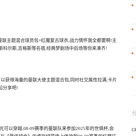
曼联主题混合球员包+红魔复古球衣,战力情怀我全都要啊!主
斯科尔斯,吉格斯等名宿,经典梦剧场中后场等你来凑齐!
可以获得海量的曼联大使主题混合包,同时社交属性拉满,卡片
起分享吧!
以穿越,08-09赛季的曼联队来参加2025年的世俱杯,会
C