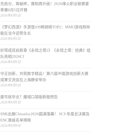
先抢分，再破砖，赛制再升级！2026烽火职业联赛夏
季赛8月5日开赛
2026年8月5日
《梦幻西游》手游登iOS畅销榜TOP2：MMO游戏照样
能在当今逆势生长
2026年8月5日
好塔成双启新章《永恒之塔2》《永恒之塔：经典》组
队亮相2026CJ
2026年8月5日
守正创新，共筑数字精品！第六届中国游戏创新大赛
成果交流会在上海静安举办
2026年8月5日
建号就毕业？魔域口袋版新服预告
2026年8月5日
SNK出展ChinaJoy2026圆满落幕！ SCS 年度总决赛及
ENC晋级名单揭晓
2026年8月4日