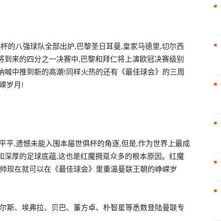
戏
俱杯的八强球队全部出炉,巴黎圣日耳曼,皇家马德里,切尔西
将到来的四分之一决赛中,巴黎和拜仁将上演欧冠决赛级别
呐喊中推到新的高潮!同样火热的还有《最佳球会》的三周
嵘岁月!
干
平平,遗憾未能入围本届世俱杯的角逐,但是,作为世界上最成
线
和深厚的足球底蕴,这也是红魔拥趸众多的根本原因。红魔
主帅现在就可以在《最佳球会》里重温曼联王朝的峥嵘岁
科尔斯、埃弗拉、贝巴、董方卓、朴智星等悉数登陆曼联专