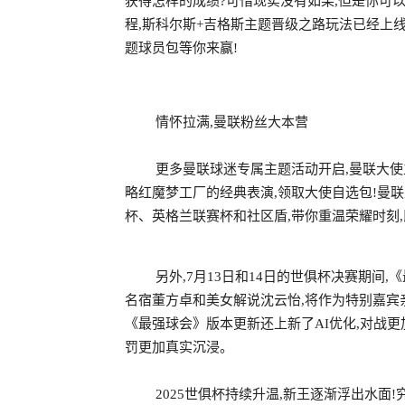
获得怎样的成绩?可惜现实没有如果,但是你可以
程,斯科尔斯+吉格斯主题晋级之路玩法已经上线
题球员包等你来赢!
情怀拉满,曼联粉丝大本营
更多曼联球迷专属主题活动开启,曼联大使
略红魔梦工厂的经典表演,领取大使自选包!曼联
杯、英格兰联赛杯和社区盾,带你重温荣耀时刻,
另外,7月13日和14日的世俱杯决赛期间
名宿董方卓和美女解说沈云怡,将作为特别嘉宾
《最强球会》版本更新还上新了AI优化,对战更
罚更加真实沉浸。
2025世俱杯持续升温,新王逐渐浮出水面