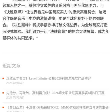
领军人物之一，蔡徐坤突破性的音乐风格与国际化影响力，与
《决胜巅峰》‘让世界看见中国玩家实力’的愿景高度契合，这场
合作既是音乐与电竞的激情碰撞，更是全球化视野下的强强联
合。《决胜巅峰》将携手蔡徐坤打破文化边界，为全球玩家打造
沉浸式体验。我们致力于让 “决胜巅峰” 的信念穿透屏幕，成为年
轻群体的共同追求。”
近期文章
连续五年参展！Level Infinite 公布2026科隆游戏展产品阵容
2026年8月6日
先抢分，再破砖，赛制再升级！2026烽火职业联赛夏季赛8月5日开赛
2026年8月5日
《梦幻西游》手游登iOS畅销榜TOP2：MMO游戏照样能在当今逆势生长
2026年8月5日