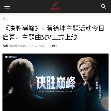
首页
《决胜巅峰》× 蔡徐坤主题活动今日
启幕，主题曲MV正式上线
作者
强袭型论坛君
-
2025年7月4日
0