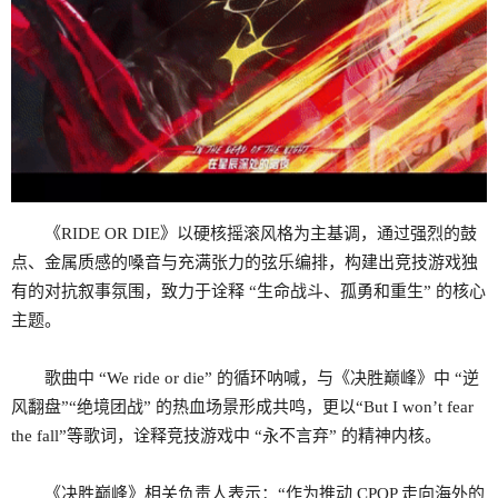
《RIDE OR DIE》以硬核摇滚风格为主基调，通过强烈的鼓
点、金属质感的嗓音与充满张力的弦乐编排，构建出竞技游戏独
有的对抗叙事氛围，致力于诠释 “生命战斗、孤勇和重生” 的核心
主题。
歌曲中 “We ride or die” 的循环呐喊，与《决胜巅峰》中 “逆
风翻盘”“绝境团战” 的热血场景形成共鸣，更以“But I won’t fear
the fall”等歌词，诠释竞技游戏中 “永不言弃” 的精神内核。
《决胜巅峰》相关负责人表示：“作为推动 CPOP 走向海外的