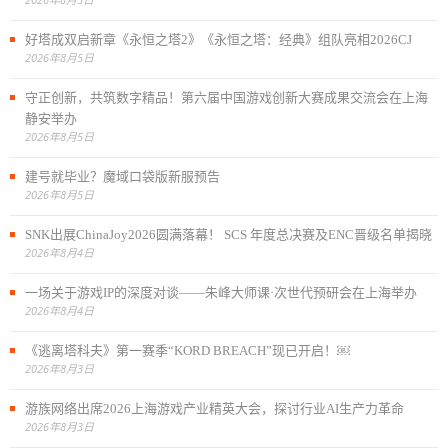
好塔成双启新章《永恒之塔2》《永恒之塔：经典》组队亮相2026CJ
2026年8月5日
守正创新，共筑数字精品！第六届中国游戏创新大赛成果交流会在上海
静安举办
2026年8月5日
建号就毕业？魔域口袋版新服预告
2026年8月5日
SNK出展ChinaJoy2026圆满落幕！ SCS 年度总决赛及ENC晋级名单揭晓
2026年8月4日
一场关于游戏IP的深度对谈——朱峰大师课·次世代预研会在上海举办
2026年8月4日
《逃离塔科夫》第一赛季“KORD BREACH”现已开启！￼
2026年8月3日
游族网络出席2026上海游戏产业精英大会，探讨行业AI生产力革命
2026年8月3日