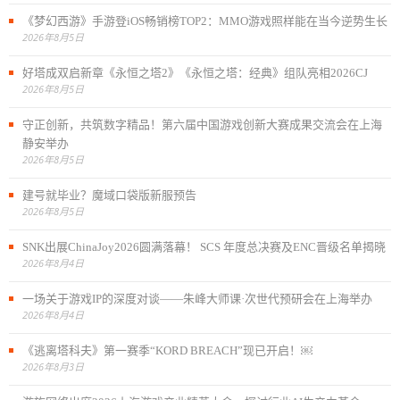
《梦幻西游》手游登iOS畅销榜TOP2：MMO游戏照样能在当今逆势生长
2026年8月5日
好塔成双启新章《永恒之塔2》《永恒之塔：经典》组队亮相2026CJ
2026年8月5日
守正创新，共筑数字精品！第六届中国游戏创新大赛成果交流会在上海
静安举办
2026年8月5日
建号就毕业？魔域口袋版新服预告
2026年8月5日
SNK出展ChinaJoy2026圆满落幕！ SCS 年度总决赛及ENC晋级名单揭晓
2026年8月4日
一场关于游戏IP的深度对谈——朱峰大师课·次世代预研会在上海举办
2026年8月4日
《逃离塔科夫》第一赛季“KORD BREACH”现已开启！￼
2026年8月3日