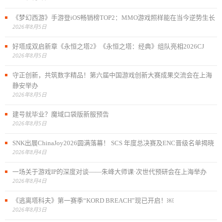
《梦幻西游》手游登iOS畅销榜TOP2：MMO游戏照样能在当今逆势生长
2026年8月5日
好塔成双启新章《永恒之塔2》《永恒之塔：经典》组队亮相2026CJ
2026年8月5日
守正创新，共筑数字精品！第六届中国游戏创新大赛成果交流会在上海
静安举办
2026年8月5日
建号就毕业？魔域口袋版新服预告
2026年8月5日
SNK出展ChinaJoy2026圆满落幕！ SCS 年度总决赛及ENC晋级名单揭晓
2026年8月4日
一场关于游戏IP的深度对谈——朱峰大师课·次世代预研会在上海举办
2026年8月4日
《逃离塔科夫》第一赛季“KORD BREACH”现已开启！￼
2026年8月3日