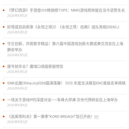
《梦幻西游》手游登iOS畅销榜TOP2：MMO游戏照样能在当今逆势生长
2026年8月5日
好塔成双启新章《永恒之塔2》《永恒之塔：经典》组队亮相2026CJ
2026年8月5日
守正创新，共筑数字精品！第六届中国游戏创新大赛成果交流会在上海
静安举办
2026年8月5日
建号就毕业？魔域口袋版新服预告
2026年8月5日
SNK出展ChinaJoy2026圆满落幕！ SCS 年度总决赛及ENC晋级名单揭晓
2026年8月4日
一场关于游戏IP的深度对谈——朱峰大师课·次世代预研会在上海举办
2026年8月4日
《逃离塔科夫》第一赛季“KORD BREACH”现已开启！￼
2026年8月3日