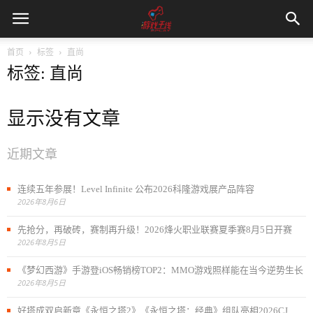
首页
标签
直尚
标签: 直尚
显示没有文章
近期文章
连续五年参展！Level Infinite 公布2026科隆游戏展产品阵容
2026年8月6日
先抢分，再破砖，赛制再升级！2026烽火职业联赛夏季赛8月5日开赛
2026年8月5日
《梦幻西游》手游登iOS畅销榜TOP2：MMO游戏照样能在当今逆势生长
2026年8月5日
好塔成双启新章《永恒之塔2》《永恒之塔：经典》组队亮相2026CJ